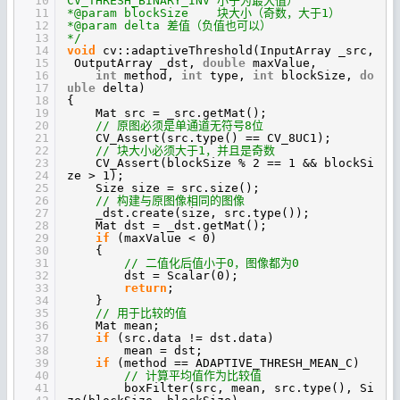
10
CV_THRESH_BINARY_INV 小于为最大值）
11
*@param blockSize 块大小（奇数，大于1）
12
*@param delta 差值（负值也可以）
13
*/
14
void
cv::adaptiveThreshold(InputArray _src,
15
OutputArray _dst,
double
maxValue,
16
int
method,
int
type,
int
blockSize,
do
17
uble
delta)
18
{
19
Mat src = _src.getMat();
20
// 原图必须是单通道无符号8位
21
CV_Assert(src.type() == CV_8UC1);
22
// 块大小必须大于1，并且是奇数
23
CV_Assert(blockSize % 2 == 1 && blockSi
24
ze > 1);
25
Size size = src.size();
26
// 构建与原图像相同的图像
27
_dst.create(size, src.type());
28
Mat dst = _dst.getMat();
29
if
(maxValue < 0)
30
{
31
// 二值化后值小于0，图像都为0
32
dst = Scalar(0);
33
return
;
34
}
35
// 用于比较的值
36
Mat mean;
37
if
(src.data != dst.data)
38
mean = dst;
39
if
(method == ADAPTIVE_THRESH_MEAN_C)
40
// 计算平均值作为比较值
41
boxFilter(src, mean, src.type(), Si