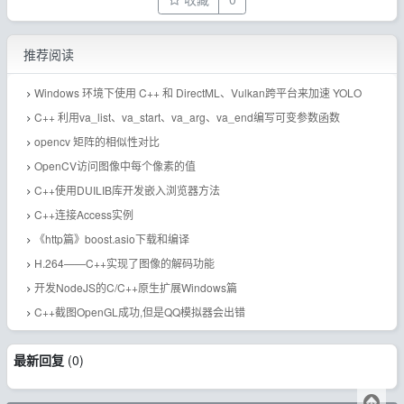
推荐阅读
Windows 环境下使用 C++ 和 DirectML、Vulkan跨平台来加速 YOLO
C++ 利用va_list、va_start、va_arg、va_end编写可变参数函数
opencv 矩阵的相似性对比
OpenCV访问图像中每个像素的值
C++使用DUILIB库开发嵌入浏览器方法
C++连接Access实例
《http篇》boost.asio下载和编译
H.264——C++实现了图像的解码功能
开发NodeJS的C/C++原生扩展Windows篇
C++截图OpenGL成功,但是QQ模拟器会出错
最新回复
(
0
)