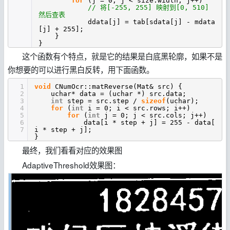
for
(j = 0; j < size.width; j++)
// 将[-255, 255] 映射到[0, 510]
然后查表
ddata[j] = tab[sdata[j] - mdata
[j] + 255];
}
}
这个函数有个特点，就是它的结果是白底黑轮廓，如果不是
你想要的可以进行黑白反转，用下面函数。
1
void
CNumOcr::matReverse(Mat& src) {
2
uchar* data = (uchar *) src.data;
3
int
step = src.step /
sizeof
(uchar);
4
for
(
int
i = 0; i < src.rows; i++)
5
for
(
int
j = 0; j < src.cols; j++)
6
data[i * step + j] = 255 - data[
7
i * step + j];
}
最终，我们看看对应的效果图
AdaptiveThreshold效果图：