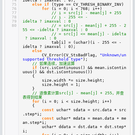
74
idelta ? imaxval : 0);
75
else
if
(type == CV_THRESH_BINARY_INV)
76
for
(i = 0; i < 768; i++)
77
// i = src[j] - mean[j] + 255
78
// i - 255 <= -
79
idelta ? imaxval : 0
80
// = src[j] - mean[j] + 255 - 2
55 <= -idelta ? imaxval : 0
// = src[j] <= mean[j] - idelta
? imaxval : 0
tab[i] = (uchar)(i - 255 <= -
idelta ? imaxval : 0);
else
CV_Error(CV_StsBadFlag,
"Unknown/un
supported threshold type"
);
// 如果连续，加速运算
if
(src.isContinuous() && mean.isContin
uous() && dst.isContinuous())
{
size.width *= size.height;
size.height = 1;
}
// 逐像素计算src[j] - mean[j] + 255，并查
表得到结果
for
(i = 0; i < size.height; i++)
{
const
uchar* sdata = src.data + src
.step*i;
const
uchar* mdata = mean.data + me
an.step*i;
uchar* ddata = dst.data + dst.step*
i;