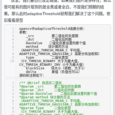
很可能有的图片取到的是全黑或者全白，不是我们预期的结
果。那么此时adaptiveThreshold就帮我们解决了这个问题。依
旧看看原型
1
opencv中adaptiveThreshold函数分析：
2
参数：
3
_src 要二值化的灰度图
4
_dst 二值化后的图
5
maxValue 二值化后要设置的那个值
6
method 块计算的方法
7
（ADAPTIVE_THRESH_MEAN_C 平均值，
8
ADAPTIVE_THRESH_GAUSSIAN_C 高斯分布加权和）
9
type 二值化类型
10
（CV_THRESH_BINARY 大于为最大值，
CV_THRESH_BINARY_INV 小于为最大值）
blockSize 块大小（奇数，大于1）
delta 差值（负值也可以）
源码和注释如下：
1
/** @brief 自适应二值化
2
*@param _src 要二值化的灰度图
3
*@param _dst 二值化后的图
4
*@param maxValue 二值化后要设置的那个值
5
*@param method 块计算的方法
6
（ADAPTIVE_THRESH_MEAN_C 平均值，
7
ADAPTIVE_THRESH_GAUSSIAN_C 高斯分布加权和）
8
*@param type 二值化类型
9
（CV_THRESH_BINARY 大于为最大值，