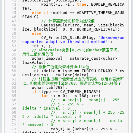
42
ze(blockSize, blockSize),
43
Point(-1, -1),
true
, BORDER_REPLICA
44
TE);
45
else
if
(method == ADAPTIVE_THRESH_GAUS
46
SIAN_C)
47
// 计算高斯分布和作为比较值
48
GaussianBlur(src, mean, Size(blockS
49
ize, blockSize), 0, 0, BORDER_REPLICATE);
50
else
51
CV_Error(CV_StsBadFlag,
"Unknown/un
52
supported adaptive threshold method"
);
53
int
i, j;
54
// 将maxValue夹到[0,255]的uchar范围区间，
55
用作二值化后的值
56
uchar imaxval = saturate_cast<uchar>
57
(maxValue);
58
// 根据二值化类型计算delta值
59
int
idelta = type == THRESH_BINARY ? cv
60
Ceil(delta) : cvFloor(delta);
61
// 计算生成每个像素差对应的值表格，以后查表就可
62
以。但像素差范围为什么是768，我确实认为512已经够了
63
uchar tab[768];
64
if
(type == CV_THRESH_BINARY)
65
for
(i = 0; i < 768; i++)
66
// i = src[j] - mean[j] + 255
67
// i - 255 > -
68
idelta ? imaxval : 0
69
// = src[j] - mean[j] + 255 -25
70
5 > -idelta ? imaxval : 0
71
// = src[j] > mean[j] - idelta
72
? imaxval : 0
73
tab[i] = (uchar)(i - 255 > -