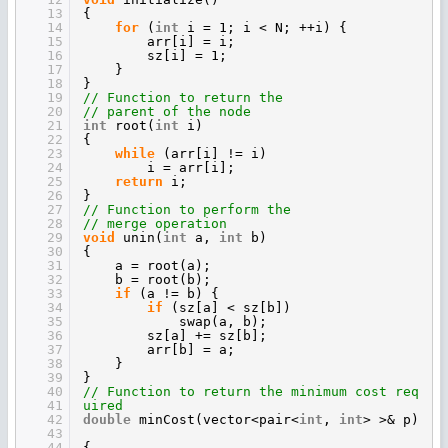
13
{
14
for
(
int
i = 1; i < N; ++i) {
15
arr[i] = i;
16
sz[i] = 1;
17
}
18
}
19
// Function to return the
20
// parent of the node
21
int
root(
int
i)
22
{
23
while
(arr[i] != i)
24
i = arr[i];
25
return
i;
26
}
27
// Function to perform the
28
// merge operation
29
void
unin(
int
a,
int
b)
30
{
31
a = root(a);
32
b = root(b);
33
if
(a != b) {
34
if
(sz[a] < sz[b])
35
swap(a, b);
36
sz[a] += sz[b];
37
arr[b] = a;
38
}
39
}
40
// Function to return the minimum cost req
41
uired
42
double
minCost(vector<pair<
int
,
int
> >& p)
43
44
{