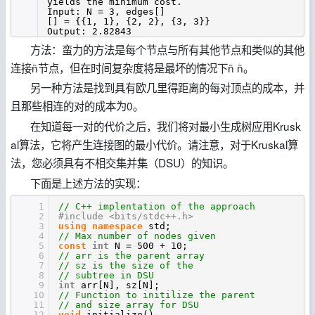
yields the minimum cost.
Input: N = 3, edges[]
[] = {{1, 1}, {2, 2}, {3, 3}}
Output: 2.82843
方法：蛮力的方法是每个节点与所有其他节点和类似的其他
连接ñ节点，但在时间复杂度将是最坏的情况下ñ ñ。
另一种方法是找到具有欧几里得距离的每对顶点的成本，并
且那些相连的对的成本为0。
在知道每一对的代价之后，我们将对最小生成树应用Krusk
al算法，它将产生连接图的最小代价。请注意，对于Kruskal算
法，您必须具有不相交集并集（DSU）的知识。
下面是上述方法的实现：
1
// C++ implentation of the approach
2
#include <bits/stdc++.h>
3
using
namespace
std;
4
// Max number of nodes given
5
const
int
N = 500 + 10;
6
// arr is the parent array
7
// sz is the size of the
8
// subtree in DSU
9
int
arr[N], sz[N];
10
// Function to initilize the parent
11
// and size array for DSU
12
void
initialize()