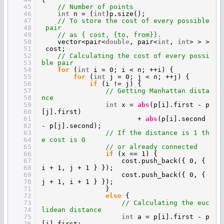
45
// Number of points
46
int
n = (
int
)p.size();
47
// To store the cost of every possible
48
pair
49
// as { cost, {to, from}}.
50
vector<pair<
double
, pair<
int
,
int
> > >
51
cost;
52
// Calculating the cost of every possi
53
ble pair
54
for
(
int
i = 0; i < n; ++i) {
55
for
(
int
j = 0; j < n; ++j) {
56
if
(i != j) {
57
// Getting Manhattan dista
58
nce
59
int
x =
abs
(p[i].first - p
60
[j].first)
61
+
abs
(p[i].second
62
- p[j].second);
63
// If the distance is 1 th
64
e cost is 0
65
// or already connected
66
if
(x == 1) {
67
cost.push_back({ 0, {
68
i + 1, j + 1 } });
69
cost.push_back({ 0, {
70
j + 1, i + 1 } });
71
}
72
else
{
73
// Calculating the euc
74
lidean distance
75
int
a = p[i].first - p
76
[j].first;