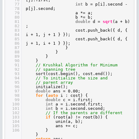
77
int
b = p[i].second -
78
p[j].second;
79
a *= a;
80
b *= b;
81
double
d =
sqrt
(a + b)
82
;
83
cost.push_back({ d, {
84
i + 1, j + 1 } });
85
cost.push_back({ d, {
86
j + 1, i + 1 } });
87
}
88
}
89
}
90
}
91
// Krushkal Algorithm for Minimum
92
// spanning tree
93
sort(cost.begin(), cost.end());
94
// To initialize the size and
95
// parent array
96
initialize();
97
double
ans = 0.00;
98
for
(
auto
i : cost) {
99
double
c = i.first;
100
int
a = i.second.first;
101
int
b = i.second.second;
102
// If the parents are different
103
if
(root(a) != root(b)) {
104
unin(a, b);
105
ans += c;
106
}
}
return
ans;