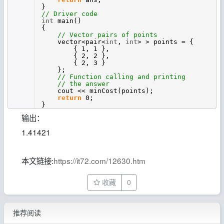
}
// Driver code
int
main()
{
// Vector pairs of points
vector<pair<
int
,
int
> > points = {
{ 1, 1 },
{ 2, 2 },
{ 2, 3 }
};
// Function calling and printing
// the answer
cout << minCost(points);
return
0;
}
输出：
1.41421
本文链接:
https://it72.com/12630.htm
收藏
0
推荐阅读