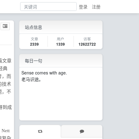
登录
注册
站点信息
文章
用户
访客
2339
1339
12622722
每日一句
篇文章
经典
Sense comes with age.
考，而
老马识途。
的技术
题，不
得到成
ett
很复杂