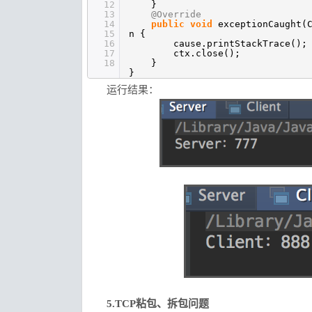
12
}
13
@Override
14
public
void
exceptionCaught(
15
n {
16
cause.printStackTrace();
17
ctx.close();
18
}
}
运行结果：
5.TCP粘包、拆包问题