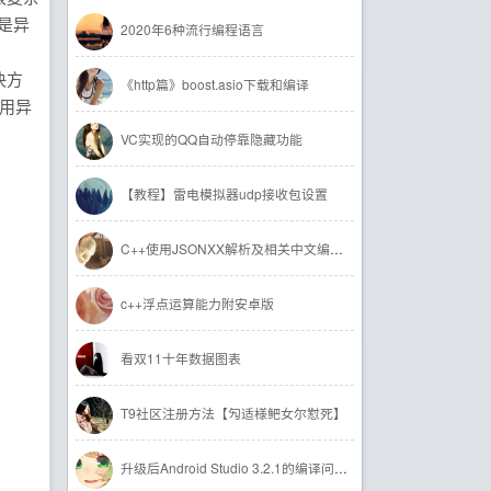
都是异
2020年6种流行编程语言
决方
《http篇》boost.asio下载和编译
使用异
VC实现的QQ自动停靠隐藏功能
【教程】雷电模拟器udp接收包设置
C++使用JSONXX解析及相关中文编码问题
c++浮点运算能力附安卓版
看双11十年数据图表
T9社区注册方法【勼适様鲃女尔懟死】
升级后Android Studio 3.2.1的编译问题解决办法