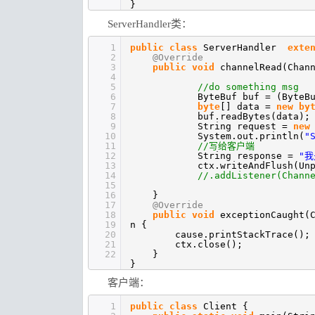
}
ServerHandler类：
1
public
class
ServerHandler
exte
2
@Override
3
public
void
channelRead(Chan
4
5
//do something msg
6
ByteBuf buf = (ByteB
7
byte
[] data =
new
by
8
buf.readBytes(data);
9
String request =
new
10
System.out.println(
"
11
//写给客户端
12
String response =
"
13
ctx.writeAndFlush(Un
14
//.addListener(Chann
15
16
}
17
@Override
18
public
void
exceptionCaught(
19
n {
20
cause.printStackTrace();
21
ctx.close();
22
}
}
客户端：
1
public
class
Client {