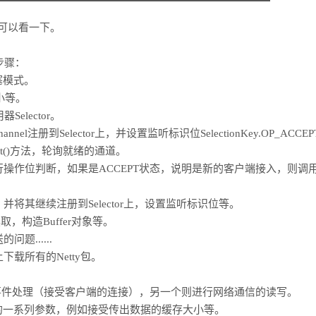
可以看一下。
步骤：
阻塞模式。
大小等。
lector。
hannel注册到Selector上，并设置监听标识位SelectionKey.OP_ACCE
lect()方法，轮询就绪的通道。
作位判断，如果是ACCEPT状态，说明是新的客户端接入，则调用a
将其继续注册到Selector上，设置监听标识位等。
，构造Buffer对象等。
......
o/上下载所有的Netty包。
事件处理（接受客户端的连接），另一个则进行网络通信的读写。
置Netty的一系列参数，例如接受传出数据的缓存大小等。