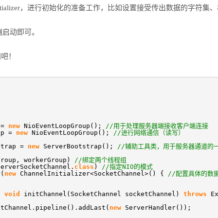
nitializer，进行初始化的准备工作，比如设置接受传出数据的字符集
端启动即可。
门吧！
p =
new
NioEventLoopGroup();
//用于处理服务器端接收客户端连接
up =
new
NioEventLoopGroup();
//进行网络通信（读写）
strap =
new
ServerBootstrap();
//辅助工具类，用于服务器通道的
Group, workerGroup)
//绑定两个线程组
ServerSocketChannel.
class
)
//指定NIO的模式
r(
new
ChannelInitializer<SocketChannel>() {
//配置具体的数
e
d
void
initChannel(SocketChannel socketChannel)
throws
E
etChannel.pipeline().addLast(
new
ServerHandler());