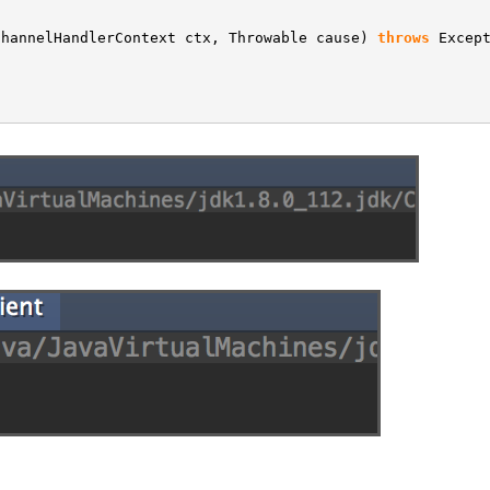
ChannelHandlerContext ctx, Throwable cause)
throws
Excep