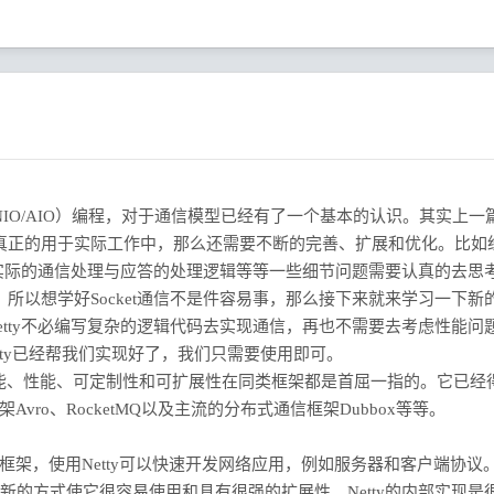
O/NIO/AIO）编程，对于通信模型已经有了一个基本的认识。其实上一
真正的用于实际工作中，那么还需要不断的完善、扩展和优化。比如
实际的通信处理与应答的处理逻辑等等一些细节问题需要认真的去思
所以想学好Socket通信不是件容易事，那么接下来就来学习一下新
使用Netty不必编写复杂的逻辑代码去实现通信，再也不需要去考虑性能问
tty已经帮我们实现好了，我们只需要使用即可。
、功能、性能、可定制性和可扩展性在同类框架都是首屈一指的。它已经
Avro、RocketMQ以及主流的分布式通信框架Dubbox等等。
ver的网络应用框架，使用Netty可以快速开发网络应用，例如服务器和客户端协议。N
新的方式使它很容易使用和具有很强的扩展性。Netty的内部实现是