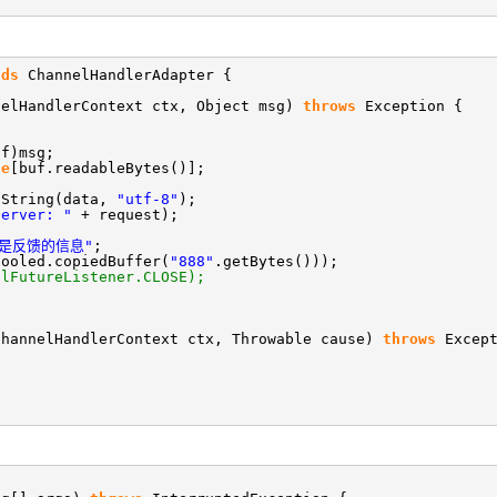
nds
ChannelHandlerAdapter {
nelHandlerContext ctx, Object msg)
throws
Exception {
uf)msg;
te
[buf.readableBytes()];
String(data,
"utf-8"
);
Server: "
+ request);
我是反馈的信息"
;
pooled.copiedBuffer(
"888"
.getBytes()));
elFutureListener.CLOSE);
ChannelHandlerContext ctx, Throwable cause)
throws
Excep