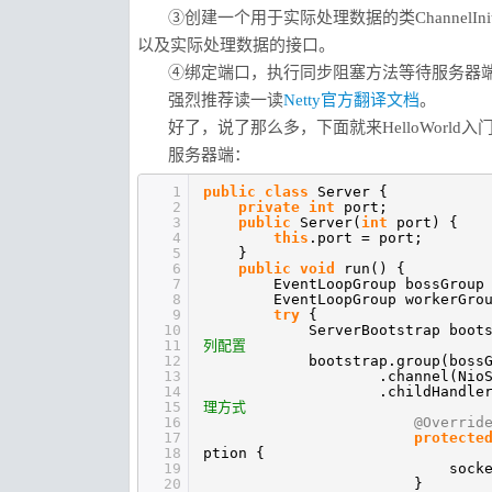
③创建一个用于实际处理数据的类ChannelI
以及实际处理数据的接口。
④绑定端口，执行同步阻塞方法等待服务器
强烈推荐读一读
Netty官方翻译文档
。
好了，说了那么多，下面就来HelloWorld入
服务器端：
1
public
class
Server {
2
private
int
port;
3
public
Server(
int
port) {
4
this
.port = port;
5
}
6
public
void
run() {
7
EventLoopGroup bossGrou
8
EventLoopGroup workerGro
9
try
{
10
ServerBootstrap boot
11
列配置
12
bootstrap.group(boss
13
.channel(Nio
14
.childHandle
15
理方式
16
@Overrid
17
protecte
18
ption {
19
sock
20
}