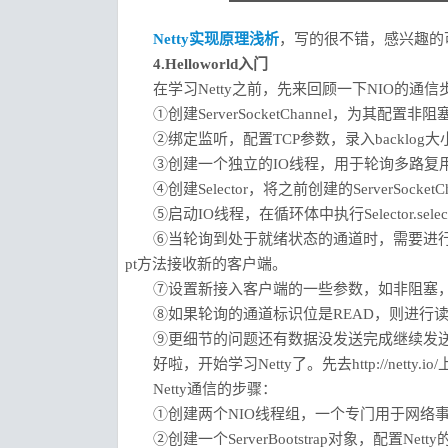
Netty实现原理浅析
，写的很不错，感兴趣的
4.Helloworld入门
在学习Netty之前，先来回顾一下NIO的通信
①创建ServerSocketChannel，为其配置非
②绑定监听，配置TCP参数，录入backlog
③创建一个独立的IO线程，用于轮询多路复用器Se
④创建Selector，将之前创建的ServerSocketC
⑤启动IO线程，在循环体中执行Selector.se
⑥当轮询到处于就绪状态的通道时，需要进行操
pt方法接收新的客户端。
⑦设置新接入客户端的一些参数，如非阻塞，并
⑧如果轮询的通道标识位是READ，则进行读取
⑨更细节的问题还有数据没发送完成继续发送的问题
好啦，开始学习Netty了。先去http://netty.i
Netty通信的步骤：
①创建两个NIO线程组，一个专门用于网络
②创建一个ServerBootstrap对象，配