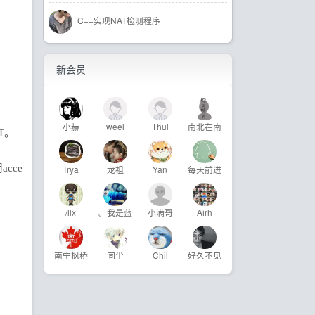
C++实现NAT检测程序
新会员
小赫
weel
Thul
南北在南
PT。
cce
Trya
龙祖
Yan
每天前进
/llx
。我是蓝
小满哥
Airh
南宁枫桥
同尘
Chil
好久不见