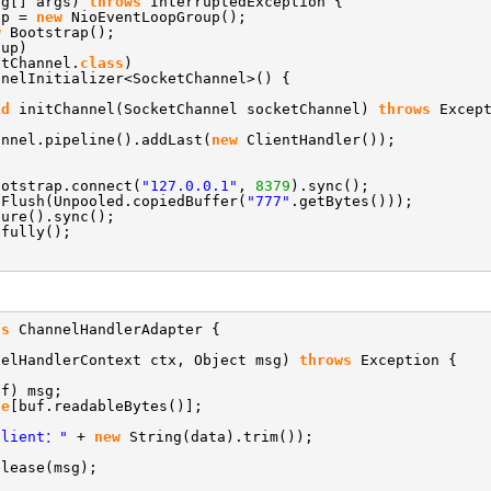
ng[] args)
throws
InterruptedException {
up =
new
NioEventLoopGroup();
w
Bootstrap();
oup)
etChannel.
class
)
nnelInitializer<SocketChannel>() {
id
initChannel(SocketChannel socketChannel)
throws
Excep
annel.pipeline().addLast(
new
ClientHandler());
ootstrap.connect(
"127.0.0.1"
,
8379
).sync();
dFlush(Unpooled.copiedBuffer(
"777"
.getBytes()));
ture().sync();
efully();
ds
ChannelHandlerAdapter {
nelHandlerContext ctx, Object msg)
throws
Exception {
uf) msg;
te
[buf.readableBytes()];
Client："
+
new
String(data).trim());
elease(msg);