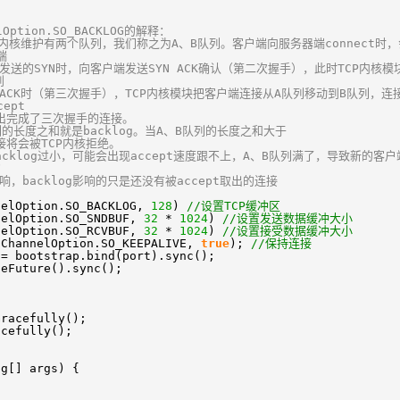
lOption.SO_BACKLOG的解释：
P内核维护有两个队列，我们称之为A、B队列。客户端向服务器端connect时
端
发送的SYN时，向客户端发送SYN ACK确认（第二次握手），此时TCP内核模
到
的ACK时（第三次握手），TCP内核模块把客户端连接从A队列移动到B队列，连
ept
取出完成了三次握手的连接。
列的长度之和就是backlog。当A、B队列的长度之和大于
的连接将会被TCP内核拒绝。
acklog过小，可能会出现accept速度跟不上，A、B队列满了，导致新的客户
的
响，backlog影响的只是还没有被accept取出的连接
nelOption.SO_BACKLOG,
128
)
//设置TCP缓冲区
nelOption.SO_SNDBUF,
32
*
1024
)
//设置发送数据缓冲大小
nelOption.SO_RCVBUF,
32
*
1024
)
//设置接受数据缓冲大小
(ChannelOption.SO_KEEPALIVE,
true
);
//保持连接
 = bootstrap.bind(port).sync();
seFuture().sync();
Gracefully();
acefully();
ng[] args) {