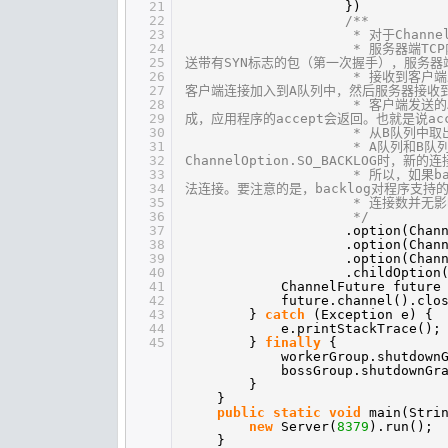
21
})
22
/**
23
* 对于Channe
24
* 服务器端TC
25
送带有SYN标志的包（第一次握手），服务器
26
* 接收到客户端
27
客户端连接加入到A队列中，然后服务器接收
28
* 客户端发送
29
成，应用程序的accept会返回。也就是说acc
30
* 从B队列中
31
* A队列和B队
32
ChannelOption.SO_BACKLOG时，新
33
* 所以，如果b
34
法连接。要注意的是，backlog对程序支持
35
* 连接数并无影
36
*/
37
.option(Chan
38
.option(Chan
39
.option(Chan
40
.childOption
41
ChannelFuture future
42
future.channel().clo
43
}
catch
(Exception e) {
44
e.printStackTrace();
45
}
finally
{
workerGroup.shutdown
bossGroup.shutdownGr
}
}
public
static
void
main(Stri
new
Server(
8379
).run();
}