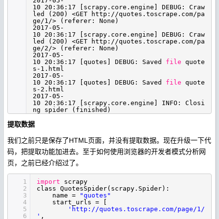
2017-05-
10 20:36:17 [scrapy.core.engine] DEBUG: Craw
led (200) <GET http:
//quotes
.toscrape.com
/pa
ge/1/
> (referer: None)
2017-05-
10 20:36:17 [scrapy.core.engine] DEBUG: Craw
led (200) <GET http:
//quotes
.toscrape.com
/pa
ge/2/
> (referer: None)
2017-05-
10 20:36:17 [quotes] DEBUG: Saved
file
quote
s-1.html
2017-05-
10 20:36:17 [quotes] DEBUG: Saved
file
quote
s-2.html
2017-05-
10 20:36:17 [scrapy.core.engine] INFO: Closi
ng spider (finished)
提取数据
我们之前只是保存了HTML页面，并没有提取数据。现在升级一下代
码，把提取功能加进去。至于如何使用浏览器的开发者模式分析网
页，之前已经介绍过了。
1
import
scrapy
2
class QuotesSpider(scrapy.Spider):
3
name =
"quotes"
4
start_urls = [
5
'http://quotes.toscrape.com/page/1/
6
'
,