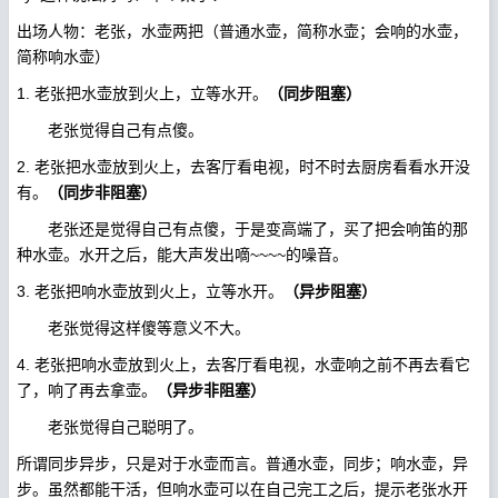
出场人物：老张，水壶两把（普通水壶，简称水壶；会响的水壶，
简称响水壶）
1. 老张把水壶放到火上，立等水开。
（同步阻塞）
老张觉得自己有点傻。
2. 老张把水壶放到火上，去客厅看电视，时不时去厨房看看水开没
有。
（同步非阻塞）
老张还是觉得自己有点傻，于是变高端了，买了把会响笛的那
种水壶。水开之后，能大声发出嘀~~~~的噪音。
3. 老张把响水壶放到火上，立等水开。
（异步阻塞）
老张觉得这样傻等意义不大。
4. 老张把响水壶放到火上，去客厅看电视，水壶响之前不再去看它
了，响了再去拿壶。
（异步非阻塞）
老张觉得自己聪明了。
所谓同步异步，只是对于水壶而言。普通水壶，同步；响水壶，异
步。虽然都能干活，但响水壶可以在自己完工之后，提示老张水开