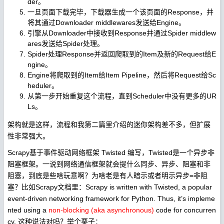
der。
一旦页面下载完毕，下载器生成一个该页面的Response，并
将其通过Downloader middlewares发送给Engine。
引擎从Downloader中接收到Response并通过Spider middlew
ares发送给Spider处理。
Spider处理Response并返回爬取到的Item及新的Request给E
ngine。
Engine将爬取到的Item给Item Pipeline，然后将Request给Sc
heduler。
从第一步开始重复这个流程，直到Scheduler中没有更多的UR
Ls。
架构就是这样，流程和我第二篇里介绍的迷你架构差不多，但扩展
性非常强大。
Scrapy基于事件驱动网络框架 Twisted 编写，Twisted是一个异步非
阻塞框架。一说到网络通信框架就会提什么同步、异步、阻塞和非
阻塞，到底是些啥玩意啊？为啥老是有人暗示或者明示异步=非阻
塞？比如Scrapy文档里：Scrapy is written with Twisted, a popular
event-driven networking framework for Python. Thus, it’s impleme
nted using a
non-blocking (aka asynchronous)
code for concurren
cy. 这种说法对吗？举个栗子：