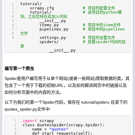
1
tutorial/
2
scrapy.cfg
# 项目的配置文件
3
tutorial/
# 该项目的python模
4
块。之后您将在此加入代码
5
__init__.py
6
items.py
# 项目中的item文件
7
pipelines.py
# 项目中的pipelines
8
文件
9
settings.py
# 项目的设置文件
spiders/
# 放置spider代码的目
录
__init__.py
编写第一个爬虫
Spider是用户编写用于从单个网站(或者一些网站)爬取数据的类。其
包含了一个用于下载的初始URL，以及如何跟进网页中的链接以及
如何分析页面中的内容的方法。
以下为我们的第一个Spider代码，保存在 tutorial/spiders 目录下的
quotes_spider.py文件中:
1
import
scrapy
2
class QuotesSpider(scrapy.Spider):
3
name =
"quotes"
4
def start_requests(self):