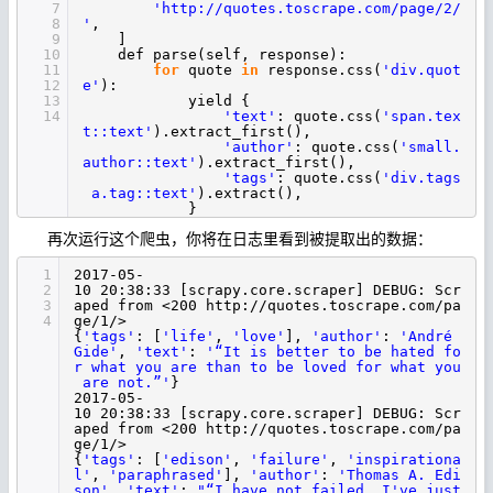
7
'http://quotes.toscrape.com/page/2/
8
'
,
9
]
10
def parse(self, response):
11
for
quote
in
response.css(
'div.quot
12
e'
):
13
yield {
14
'text'
: quote.css(
'span.tex
t::text'
).extract_first(),
'author'
: quote.css(
'small.
author::text'
).extract_first(),
'tags'
: quote.css(
'div.tags
a.tag::text'
).extract(),
}
再次运行这个爬虫，你将在日志里看到被提取出的数据：
1
2017-05-
2
10 20:38:33 [scrapy.core.scraper] DEBUG: Scr
3
aped from <200 http:
//quotes
.toscrape.com
/pa
4
ge/1/
>
{
'tags'
: [
'life'
,
'love'
],
'author'
:
'André
Gide'
,
'text'
:
'“It is better to be hated fo
r what you are than to be loved for what you
are not.”'
}
2017-05-
10 20:38:33 [scrapy.core.scraper] DEBUG: Scr
aped from <200 http:
//quotes
.toscrape.com
/pa
ge/1/
>
{
'tags'
: [
'edison'
,
'failure'
,
'inspirationa
l'
,
'paraphrased'
],
'author'
:
'Thomas A. Edi
son'
,
'text'
:
"“I have not failed. I've just