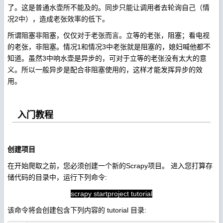
了。这是普通水壶所不能及的。同步只能让调用者去轮询自己（情
况2中），造成老张效率的低下。
所谓阻塞非阻塞，仅仅对于老张而言。立等的老张，阻塞；看电视
的老张，非阻塞。情况1和情况3中老张就是阻塞的，媳妇喊他都不
知道。虽然3中响水壶是异步的，可对于立等的老张没有太大的意
义。所以一般异步是配合非阻塞使用的，这样才能发挥异步的效
用。
入门教程
创建项目
在开始爬取之前，您必须创建一个新的Scrapy项目。 进入您打算存
储代码的目录中，运行下列命令:
scrapy startproject tutorial
该命令将会创建包含下列内容的 tutorial 目录: