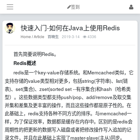
签到
快速入门-如何在Java上使用Redis
Home
/
Article
2019-3-14
4336
百晓生
首先简要说明Redis。
Redis概述
redis是一个key-value存储系统。和Memcached类似，它
支持存储的value类型相对更多，包括string(字符串)、list(链
表)、set(集合)、zset(sorted set --有序集合)和hash（哈希类
型）。这些数据类型都支持push/pop、add/remove及取交集
并集和差集及更丰富的操作，而且这些操作都是原子性的。在
此基础上，redis支持各种不同方式的排序。与memcached一
样，为了保证效率，数据都是缓存在内存中。区别的是redis会
周期性的把更新的数据写入磁盘或者把修改操作写入追加的记
录文件，并且在此基础上实现了master-slave(主从)同步。