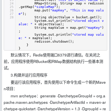
24
RMap<String, String> map = redisson
25
.getMap(
"simpleMap"
);
26
map.put(
"mapKey"
,
"This is map valu
27
e"
);
28
String objectValue = bucket.get();
System.out.println(
"stored object v
alue: "
+ objectValue);
String mapValue = map.get(
"mapKey"
)
;
System.out.println(
"stored map valu
e: "
+ mapValue);
redisson.shutdown();
}
}
默认情况下，Redis使用端口6379进行通信。在关闭之
前，应用程序使用RBucket和RMap数据结构执行一些基本测
试。
3.构建并运行应用程序
要运行该应用程序，首先使用以下命令生成一个新的Mave
n项目：
mvn archetype：generate -DarchetypeGroupId = org.a
pache.maven.archetypes -DarchetypeArtifactId = maven-ar
chetype-quickstart -DarchetypeVersion = 1.3 -DgroupId = re