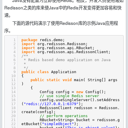
Redisson之类的库来使Java中的Redis开发变得更加容易和快
速。
下面的源代码演示了使用Redisson库的示例Java应用程
序。
1
package
redis.demo;
2
import
org.redisson.Redisson;
3
import
org.redisson.api.RBucket;
4
import
org.redisson.api.RedissonClient;
5
/**
6
* Redis based demo application on Java
7
*
8
*/
9
public
class
Application
10
{
11
public
static
void
main( String[] args
12
)
13
{
14
Config config =
new
Config();
15
// use single Redis server
16
config.useSingleServer().setAddress
17
(
"redis://127.0.0.1:6379"
);
18
RedissonClient redisson = Redisson.
19
create(config);
20
// perform operations
21
RBucket<String> bucket = redisson.g
22
etBucket(
"simpleObject"
);
23
bucket.set(
"This is object value"
);