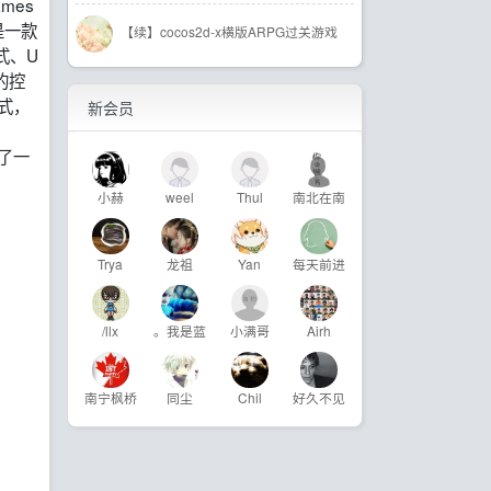
ames
，是一款
【续】cocos2d-x横版ARPG过关游戏
式、U
的控
方式，
新会员
做了一
小赫
weel
Thul
南北在南
Trya
龙祖
Yan
每天前进
/llx
。我是蓝
小满哥
Airh
南宁枫桥
同尘
Chil
好久不见