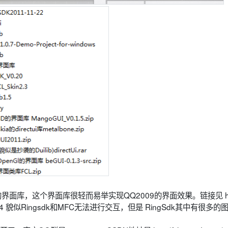
己写的界面库，这个界面库很轻而易举实现QQ2009的界面效果。链接见 http
ails/2911244 貌似Ringsdk和MFC无法进行交互，但是 RingSdk其中有很多