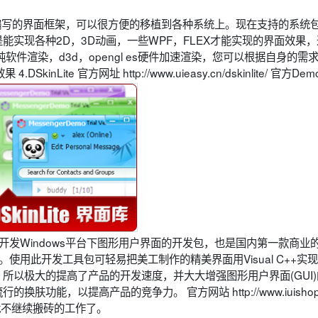
采用纯C++编写的界面框架，可以很方便的移植到各种系统上。现在支持的系统包
ayui的特点是能实现各种2D，3D动画，一些WPF，FLEX才能实现的界面效果
支持纯软件渲染，d3d，opengl es硬件加速渲染，您可以根据自身的需
ite 官方网址 http://www.uieasy.cn/dskinlite/ 官方Dem
顶尖的专业开发Windows平台下图形用户界面的开发包，也是国内第一款商业
C库。使用此开发工具包可轻易把美工制作的精美界面用Visual C++实
面，所以极大的提高了产品的开发速度，并大大增强图形用户界面(GUI
肤功能，以提高产品的竞争力。 官方网站 http://www.iuishop
方网站。就不继续搬砖的工作了。