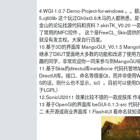
4.WGI-1.0.7-Demo-Project-for-w
5.cj60lib 这个玩过Gh0st3.6木马的人
金山的论坛找源代码和资料 7.skinTK_V0.20 一
了常用的MFC控件 。 这个是FreeCL_Skin提
就没有发言权。大家自行百度。
10.基于3D的界面库 MangoGUI_V0.1.5 
继承了DXUT里面绝大多数的功能和改进了使用方
趣的同学，非常欢迎你一同来参与到MangoGUI的设计当中来
11.基于Skia的directui库metalbone 代码托管地址 
DirectUI库。接口、命名等借鉴Qt，而并非使用W
S的话，则什么也不显示，lol）。目前可以使用Direc
于LGPL）
12.SonicUI2011 效果比较不错的一款皮肤库 作者CSDN
13 基于OpenGl的界面库 beGUI-0.1.3-src 代码托管地
二 未开源或商业界面库 1.Flash4UI 看命名就知道是将F