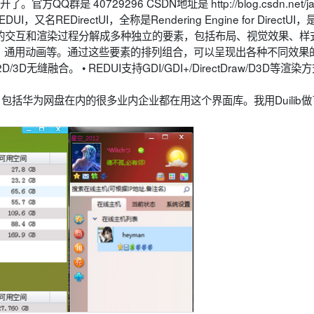
不开了。官方QQ群是 40729296 CSDN地址是 http://blog.csdn.net/j
 REDUI，又名REDirectUI，全称是Rendering Engine for DirectUI
将“控件”的交互和渲染过程分解成多种独立的要素，包括布局、视觉效果、样
型、通用动画等。通过这些要素的排列组合，可以呈现出各种不同效果
缝融合。 • REDUI支持GDI/GDI+/DirectDraw/D3D等渲染
吧。包括华为网盘在内的很多业内企业都在用这个界面库。我用Duilib