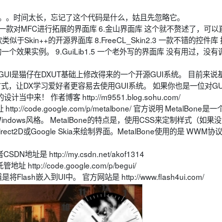
indows 。。额。。时间太长，忘记了这个代码是什么，姑且先忽略它。
都熟悉，是一款对MFC进行拓展的界面库 6.金山界面库 这个就不赘述了，可
款类似于Skin++的开源界面库 8.FreeCL_Skin2.3 一款不错的控件库
供的一个效果实例。 9.GuiLib1.5 一个老外写的界面库 没有用过，没
MangoGUI是猫仔在DXUT基础上修改得来的一个开源GUI系统。 目前来
式，让DX学习爱好者更容易去使用GUI系统。 如果你也是一位对GU
！ 作者博客 http://m9551.blog.sohu.com/
http://code.google.com/p/metalbone/ 官方说明 MetalBone是一
indows风格。 MetalBone的特点是，使用CSS来定制样式（如果没
t2D或Google Skia来绘制界面。MetalBone使用的是 WWM协
地址是 http://my.csdn.net/akof1314
址 http://code.google.com/p/begui/
lash嵌入到UI中。 官方网站是 http://www.flash4ui.com/