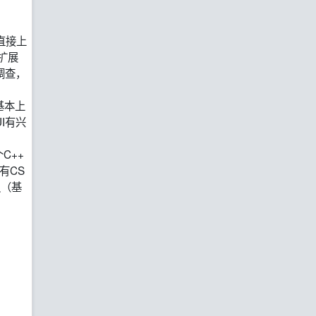
以直接上
 扩展
有调查，
说基本上
I有兴
个C++
有CS
议（基