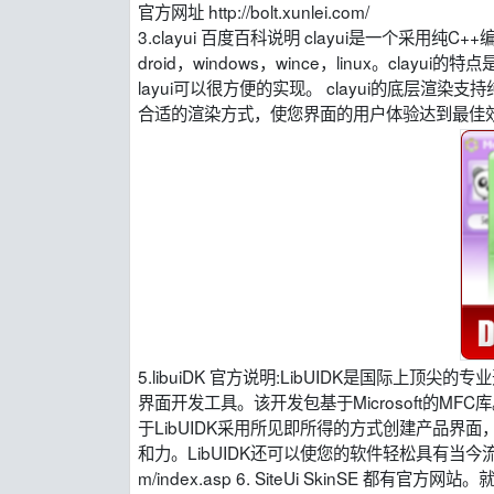
官方网址 http://bolt.xunlei.com/
3.clayui 百度百科说明 clayui是一个
droid，windows，wince，linux。cl
layui可以很方便的实现。 clayui的底层渲染
合适的渲染方式，使您界面的用户体验达到最佳效果 4.DSkinL
5.libuiDK 官方说明:LibUIDK是国际上
界面开发工具。该开发包基于Microsoft的MF
于LibUIDK采用所见即所得的方式创建产品界
和力。LibUIDK还可以使您的软件轻松具有当今流行的换
m/index.asp 6. SiteUi SkinSE 都有官