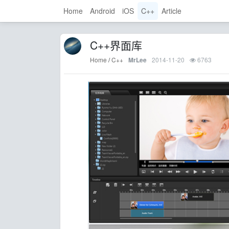
Home
Android
iOS
C++
Article
C++界面库
Home
/
C++
2014-11-20
6763
MrLee