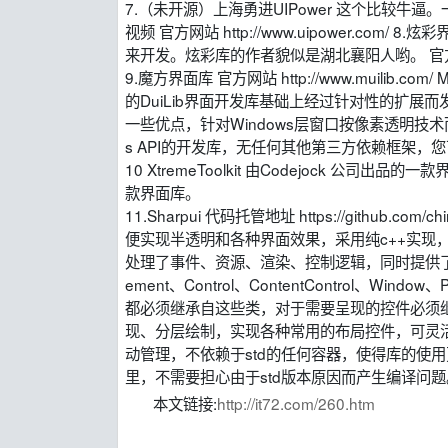
7.（未开源）上海勇进UIPower 这个比较
视频 官方网站 http://www.uipower.co
来开发。炫彩库的作者貌似是湖北襄阳人哟。 官方网站 htt
9.魔方界面库 官方网站 http://www.muilib.co
的DuiLib界面开发库基础上经过针对性的扩展
一些优点，针对Windows层窗口按像素透明技
s API的开发库，无任何其他第三方依赖框架
10 XtremeToolkit 由Codejock 
款界面库。
11.Sharpui 代码托管地址 https://github.
便实现半透明和各种界面效果，采用纯c++实现
处理了事件、资源、渲染、控制逻辑，同时提供了各种应用
ement、Control、ContentControl、
都必须继承自这些类，对于需要呈现的控件必须继承至F
现、分层绘制，实现各种常用的布局控件，可灵活
动管理，不依赖于std的任何容器，使得库的使
里，不需要担心由于std版本原因而产生编译问题
本文链接:
http://it72.com/260.htm