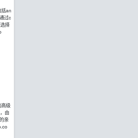
括an
，通过c
求选择
o
的高级
现，由
)的亲
.co