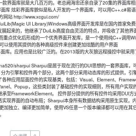
牛逼。一款界面库就是大几百万的。老总阙海忠还亲自录了20集的界面库
m/ 8.炫彩界面库 炫彩界面库貌似是私人开发的一个界面库，可以用C++.c#易
p://www.xcgui.com/
m/ MuiLib(Magic UI Library)Windows高级界面开发库是在国内首家
而发展起来的，他继承了DuiLib高度自由灵活的特点，并吸收了其他界
术而重点优化后形成的一个优秀界面开发库，是一个使用纯C++调用Win
，您可以使用其提供的各种高级控件来创建更加炫酷的用户界面
公司出品的一款界面库。应用也是比较广泛的。在2013版的大灰狼远程操控中就采
com/china520/sharpui Sharpui是居于现在流行的DUI思想的一套界面库
，分为引擎和控件两个部分，这两个部分采用动态库的形式提供，引
层面控件的实现基类，包括：Visual、Element、Framewor
Window、Panel、Popup，这些类封装了基础控件的实现细则，所有用户实
rameworkElement。 控件部分提供的所有控件均采用DUI方
实现界面的自动布局；Sharpui本身所有数据结构采用原生实现，
用更加独立、编译更加简单，使用VS任意一个版本编译都可以用在其
。
收藏
0