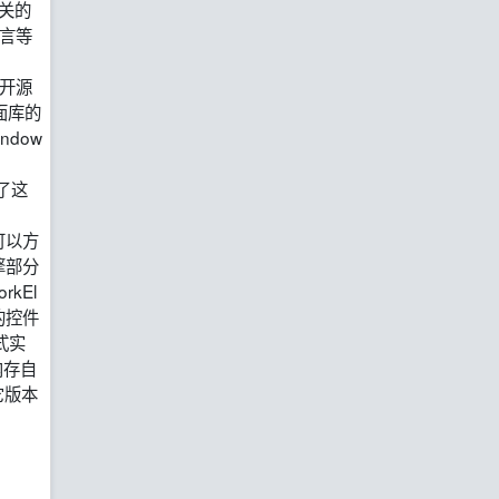
相关的
语言等
免费开源
面库的
dow
用了这
，可以方
擎部分
kEl
现的控件
式实
内存自
它版本