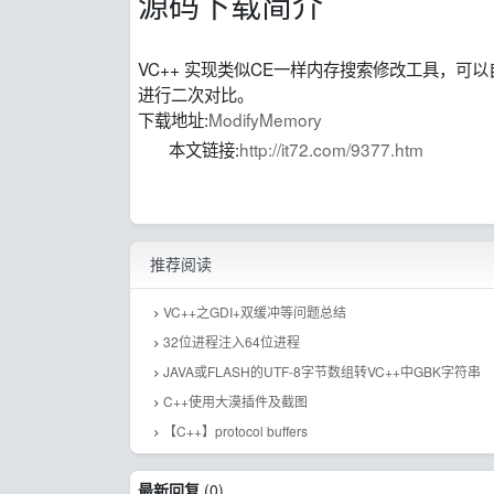
源码下载简介
VC++ 实现类似CE一样内存搜索修改工具，
进行二次对比。
下载地址:
ModifyMemory
本文链接:
http://it72.com/9377.htm
推荐阅读
VC++之GDI+双缓冲等问题总结
32位进程注入64位进程
JAVA或FLASH的UTF-8字节数组转VC++中GBK字符串
C++使用大漠插件及截图
【C++】protocol buffers
最新回复
(
0
)