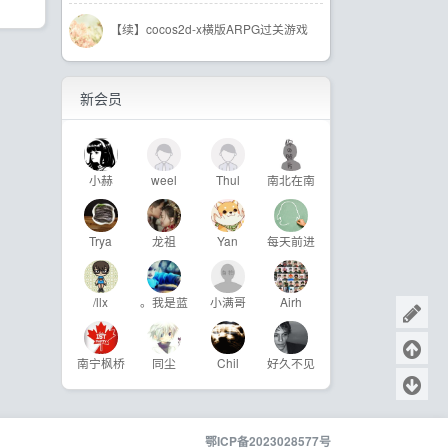
【续】cocos2d-x横版ARPG过关游戏
新会员
小赫
weel
Thul
南北在南
Trya
龙祖
Yan
每天前进
/llx
。我是蓝
小满哥
Airh
南宁枫桥
同尘
Chil
好久不见
鄂ICP备2023028577号