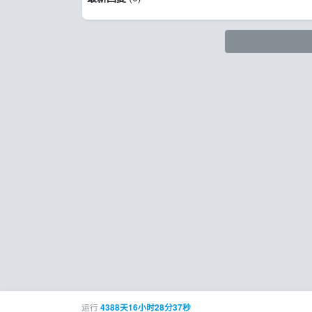
运行
4388天16小时28分38秒