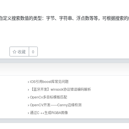
可以自定义搜索数值的类型：字节、字符串、浮点数等等，可根据搜索的
收藏
0
iOS引用boost库常见问题
【蓝牙开发】winsock协议错误编码解析
OpenCv多目标模板匹配
OpenCV开发——Canny边缘检测
通过C ++生成RGBA图像