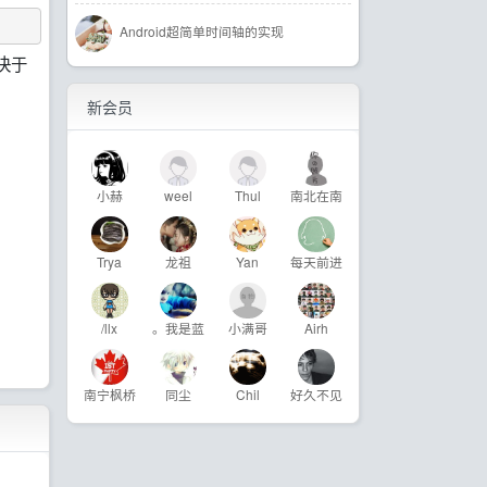
Android超简单时间轴的实现
决于
新会员
小赫
weel
Thul
南北在南
Trya
龙祖
Yan
每天前进
/llx
。我是蓝
小满哥
Airh
南宁枫桥
同尘
Chil
好久不见