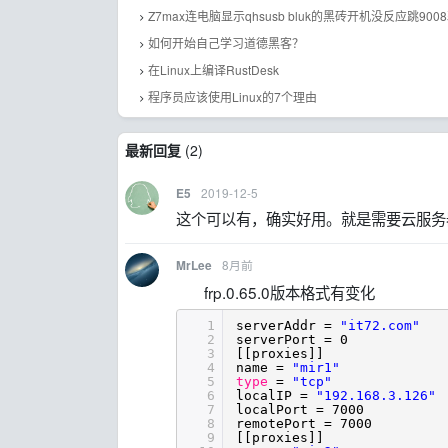
Z7max连电脑显示qhsusb bluk的黑砖开机没反应跳90
如何开始自己学习道德黑客？
在Linux上编译RustDesk
程序员应该使用Linux的7个理由
最新回复
(
2
)
2019-12-5
E5
这个可以有，确实好用。就是需要云服务
8月前
MrLee
frp.0.65.0版本格式有变化
1
serverAddr =
"it72.com"
2
serverPort = 0
3
[[proxies]]
4
name =
"mir1"
5
type
=
"tcp"
6
localIP =
"192.168.3.126"
7
localPort = 7000
8
remotePort = 7000
9
[[proxies]]