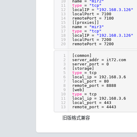
10
name =
"mir2"
11
type
=
"tcp"
12
localIP =
"192.168.3.126"
13
localPort = 7100
14
remotePort = 7100
15
[[proxies]]
16
name =
"mir3"
17
type
=
"tcp"
18
localIP =
"192.168.3.126"
19
localPort = 7200
20
remotePort = 7200
1
[common]
2
server_addr = it72.com
3
server_port = 0
4
[storage]
5
type
= tcp
6
local_ip = 192.168.3.6
7
local_port = 80
8
remote_port = 8888
9
[web]
10
type
= tcp
11
local_ip = 192.168.3.6
12
local_port = 443
13
remote_port = 4443
旧版格式兼容